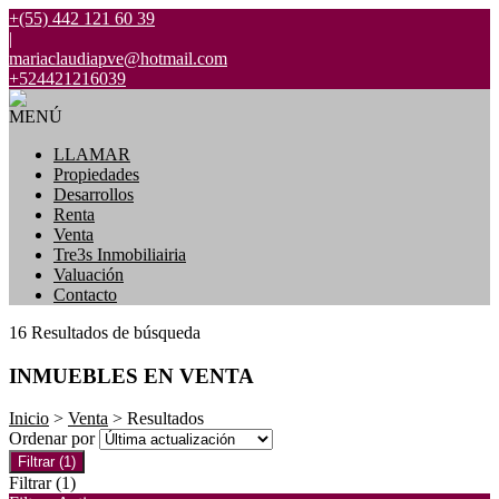
+(55) 442 121 60 39
|
mariaclaudiapve@hotmail.com
+524421216039
MENÚ
LLAMAR
Propiedades
Desarrollos
Renta
Venta
Tre3s Inmobiliairia
Valuación
Contacto
16 Resultados de búsqueda
INMUEBLES EN VENTA
Inicio
>
Venta
> Resultados
Ordenar por
Filtrar
(1)
Filtrar
(1)