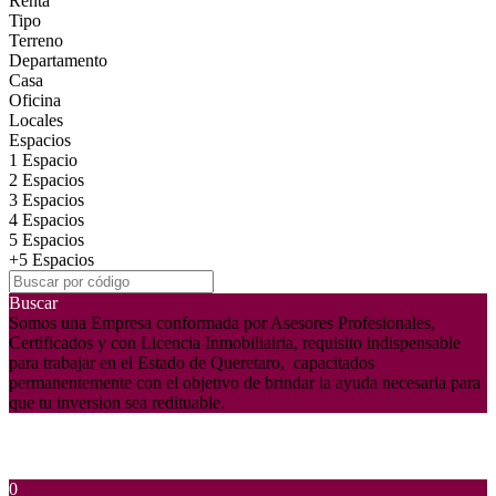
Renta
Tipo
Terreno
Departamento
Casa
Oficina
Locales
Espacios
1 Espacio
2 Espacios
3 Espacios
4 Espacios
5 Espacios
+5 Espacios
Buscar
Somos una Empresa conformada por Asesores Profesionales,
Certificados y con Licencia Inmobiliairia, requisito indispensable
para trabajar en el Estado de Queretaro, capacitados
permanentemente con el objetivo de brindar la ayuda necesaria para
que tu inversion sea redituable.
0