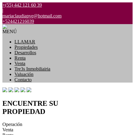
+(55) 442 121 60 39
|
mariaclaudiapve@hotmail.com
+524421216039
MENÚ
LLAMAR
Propiedades
Desarrollos
Renta
Venta
Tre3s Inmobiliairia
Valuación
Contacto
ENCUENTRE SU
PROPIEDAD
Operación
Venta